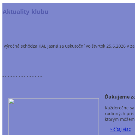
Aktuality klubu
Výročná schôdza KAL Jasná sa uskutoční vo štvrtok 25.6.2026 v z
- - - - - - - - - - - - - - -
Ďakujeme za
Každoročne sa 
rodinných prís
ktorým môžeme
> čítaj viac