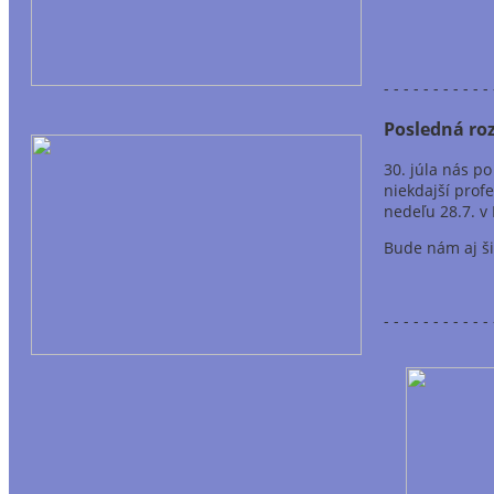
- - - - - - - - - - - 
Posledná ro
30. júla nás p
niekdajší prof
nedeľu 28.7. v
Bude nám aj ši
- - - - - - - - - - - 