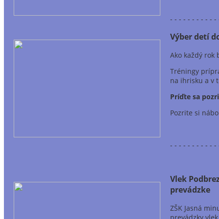
- - - - - - - - - - - 
Výber detí d
Ako každý rok 
Tréningy prípr
na ihrisku a v
Príďte sa pozr
Pozrite si nábo
- - - - - - - - - - - 
Vlek Podbrez
prevádzke
ZŠK Jasná minu
prevádzky vlek