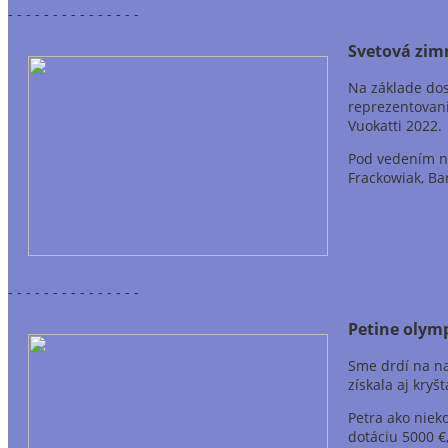
- - - - - - - - - - - - - - -
Svetová zim
Na základe dos
reprezentovani
Vuokatti 2022.
Pod vedením ná
Frackowiak, Ba
- - - - - - - - - - - - - - -
Petine olymp
Sme drdí na na
získala aj kryš
Petra ako niek
dotáciu 5000 €