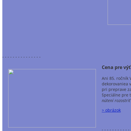
- - - - - - - - - - - - - - -
Cena pre vý
Ani 85. ročník
dekorovaniea v
pri preprave z
špeciálne pre 
nútení rozostri
> obrázok
- - - - - - - - - - - 