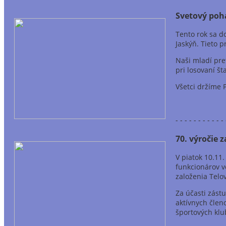
Svetový pohá
Tento rok sa d
Jaskýň. Tieto 
Naši mladí pre
pri losovaní št
Všetci držíme 
- - - - - - - - - - - 
70. výročie 
V piatok 10.11
funkcionárov v
založenia Telo
Za účasti zást
aktívnych člen
športových klu