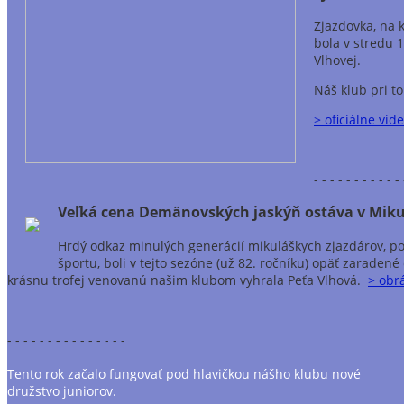
Zjazdovka, na k
bola v stredu 
Vlhovej.
Náš klub pri 
> oficiálne vid
- - - - - - - - - - - 
Veľká cena Demänovských jaskýň ostáva v Miku
Hrdý odkaz minulých generácií mikuláškych zjazdárov, po k
športu, boli v tejto sezóne (už 82. ročníku) opäť zaraden
krásnu trofej venovanú našim klubom vyhrala Peťa Vlhová.
> obr
- - - - - - - - - - - - - - -
Tento rok začalo fungovať pod hlavičkou nášho klubu nové
družstvo juniorov.