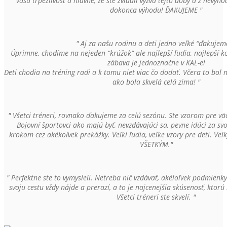
vašu trpezlivosť a hlavne, že ste zvládli výzvu tejto doby a z nevýho
dokonca výhodu! ĎAKUJEME "
" Aj za našu rodinu a deti jedno veľké “ďakujeme
Úprimne, chodíme na nejeden “krúžok” ale najlepší ľudia, najlepší ko
zábava je jednoznačne v KAL-e!
Deti chodia na tréning radi a k tomu niet viac čo dodať. Včera to bol 
ako bola skvelá celá zima! "
" Všetci tréneri, rovnako ďakujeme za celú sezónu. Ste vzorom pre väčš
Bojovní športovci ako majú byť, nevzdávajúci sa, pevne idúci za sv
krokom cez akékoľvek prekážky. Veľkí ľudia, veľke vzory pre deti. V
VŠETKÝM."
" Perfektne ste to vymysleli. Netreba nič vzdávať, akéloľvek podmienky 
svoju cestu vždy nájde a prerazí, a to je najcenejšia skúsenosť, kto
Všetci tréneri ste skvelí. "