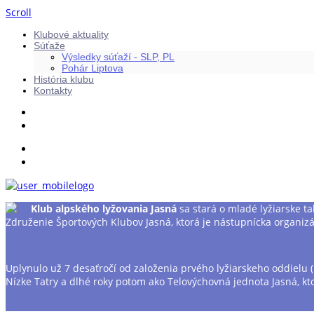
Scroll
Klubové aktuality
Súťaže
Výsledky súťaží - SLP, PL
Pohár Liptova
História klubu
Kontakty
Klub alpského lyžovania Jasná
sa stará o mladé lyžiarske ta
Združenie Športových Klubov Jasná, ktorá je nástupnícka organizá
Uplynulo už 7 desaťročí od založenia prvého lyžiarskeho oddielu
Nízke Tatry a dlhé roky potom ako Telovýchovná jednota Jasná, k