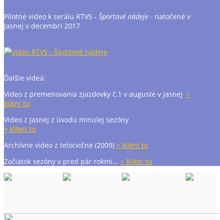
Pilotné video k serálu RTVS -
Športové nádeje
- natočené v
Jasnej v decembri 2017
Ďalšie videá:
Video z premenovania zjazdovky č.1 v auguste v Jasnej
>
klikni tu
Video z Jasnej z úvodu minulej sezóny
> klikni tu
Archívne video z telocvične (2009)
> klikni tu
Začiatok sezóny v pred pár rokmi...
> klikni tu