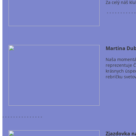
Za celý náš klu
- - - - - - - - - - 
Martina Dubo
Naša momentál
reprezentuje Č
krásnych úspe
rebríčku sveto
- - - - - - - - - - - - - - -
Zjazdovka na