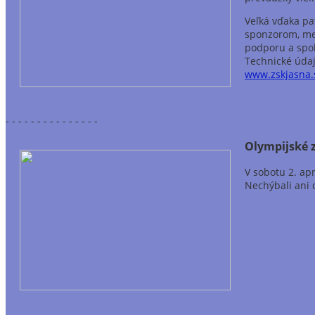
Veľká vďaka pa
sponzorom, mest
podporu a spo
Technické údaj
www.zskjasna.
- - - - - - - - - - - - - - -
Olympijské z
V sobotu 2. apr
Nechýbali ani 