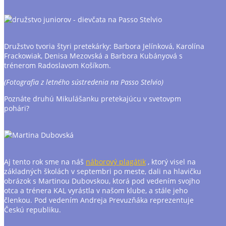
Družstvo tvoria štyri pretekárky: Barbora Jelínková, Karolína
Frackowiak, Denisa Mezovská a Barbora Kubányová s
trénerom Radoslavom Košíkom.
(Fotografia z letného sústredenia na Passo Stelvio)
Poznáte druhú Mikulášanku pretekajúcu v svetovpm
pohári?
Aj tento rok sme na náš
náborový plagátik
, ktorý visel na
základných školách v septembri po meste, dali na hlavičku
obrázok s Martinou Dubovskou, ktorá pod vedením svojho
otca a trénera KAL vyrástla v našom klube, a stále jeho
členkou. Pod vedením Andreja Prevuzňáka reprezentuje
Českú republiku.