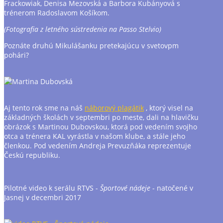
Frackowiak, Denisa Mezovská a Barbora Kubányová s
trénerom Radoslavom Košíkom.
(Fotografia z letného sústredenia na Passo Stelvio)
Poznáte druhú Mikulášanku pretekajúcu v svetovpm
pohári?
Aj tento rok sme na náš
náborový plagátik
, ktorý visel na
základných školách v septembri po meste, dali na hlavičku
obrázok s Martinou Dubovskou, ktorá pod vedením svojho
otca a trénera KAL vyrástla v našom klube, a stále jeho
členkou. Pod vedením Andreja Prevuzňáka reprezentuje
Českú republiku.
Pilotné video k serálu RTVS -
Športové nádeje
- natočené v
Jasnej v decembri 2017