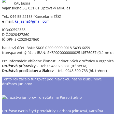
KAL Jasná
Vajanského 30, 031 01 Liptovský Mikuláš
Tel.: 044 55 22153 (Kancelária ZŠK)
e-mail:
kaljasna@gmail.com
IČO:00592358
DIČ:2020427860
IČ DPH:SK2020427860
bankový účet IBAN: SK06 0200 0000 0018 5493 6659
transparentný účet: IBAN: SK5902000000002514576057 (štátne do
Pre informácie ohľadne činnosti jednotlivých družstiev a organizác
Družstvá prípravky
- tel: 0948 023 331 (trénerka)
Družstvá predžiakov a žiakov
- tel.: 0948 500 733 (hl. tréner)
Tento rok začalo fungovať pod hlavičkou nášho klubu nové
družstvo juniorov.
Družstvo tvoria štyri pretekárky: Barbora Jelínková, Karolína