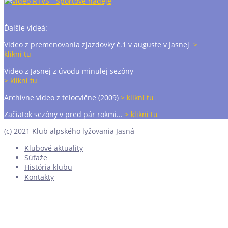
Ďalšie videá:
Video z premenovania zjazdovky č.1 v auguste v Jasnej
>
klikni tu
Video z Jasnej z úvodu minulej sezóny
> klikni tu
Archívne video z telocvične (2009)
> klikni tu
Začiatok sezóny v pred pár rokmi...
> klikni tu
(c) 2021 Klub alpského lyžovania Jasná
Klubové aktuality
Súťaže
História klubu
Kontakty